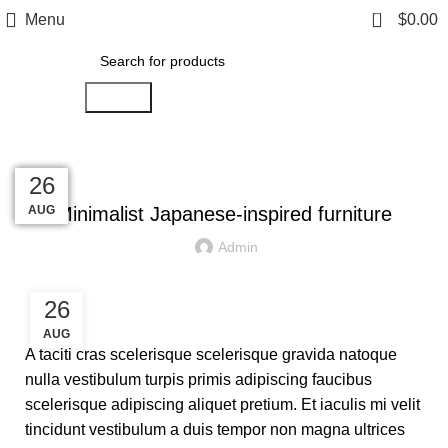
0
Menu
$
0.00
Search
INSPIRATION
27
27
27
27
27
26
AUG
AUG
AUG
AUG
AUG
AUG
Minimalist Japanese-inspired furniture
Admin
26
AUG
A taciti cras scelerisque scelerisque gravida natoque
nulla vestibulum turpis primis adipiscing faucibus
scelerisque adipiscing aliquet pretium. Et iaculis mi velit
tincidunt vestibulum a duis tempor non magna ultrices