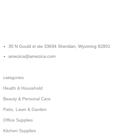
FREE RETURNS
Track or cancel orders.
30 N Gould st ste 33694 Sheridan, Wyoming 82801
amezica@amezica.com
categories
Health & Household
Beauty & Personal Care
Patio, Lawn & Garden
Office Supplies
Kitchen Supplies