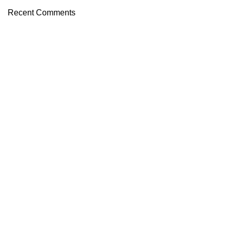
Recent Comments
FREE SHIPPING
Carrier information.