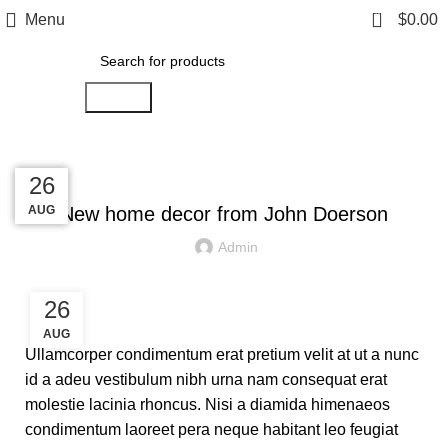
0
Menu
$
0.00
Search
DECORATION
27
27
26
26
AUG
AUG
AUG
AUG
New home decor from John Doerson
Admin
26
AUG
Ullamcorper condimentum erat pretium velit at ut a nunc
id a adeu vestibulum nibh urna nam consequat erat
molestie lacinia rhoncus. Nisi a diamida himenaeos
condimentum laoreet pera neque habitant leo feugiat