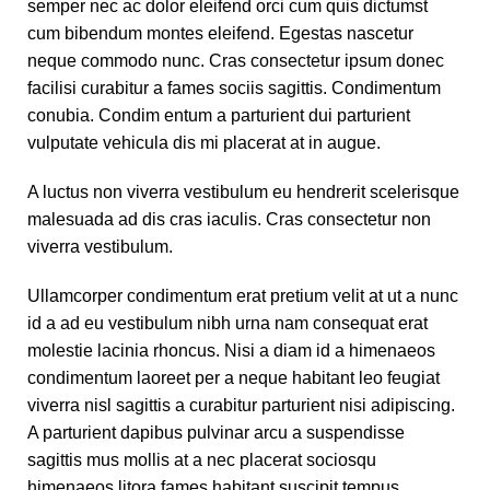
semper nec ac dolor eleifend orci cum quis dictumst
cum bibendum montes eleifend. Egestas nascetur
neque commodo nunc. Cras consectetur ipsum donec
facilisi curabitur a fames sociis sagittis. Condimentum
conubia. Condim entum a parturient dui parturient
vulputate vehicula dis mi placerat at in augue.
A luctus non viverra vestibulum eu hendrerit scelerisque
malesuada ad dis cras iaculis. Cras consectetur non
viverra vestibulum.
Ullamcorper condimentum erat pretium velit at ut a nunc
id a ad eu vestibulum nibh urna nam consequat erat
molestie lacinia rhoncus. Nisi a diam id a himenaeos
condimentum laoreet per a neque habitant leo feugiat
viverra nisl sagittis a curabitur parturient nisi adipiscing.
A parturient dapibus pulvinar arcu a suspendisse
sagittis mus mollis at a nec placerat sociosqu
himenaeos litora fames habitant suscipit tempus